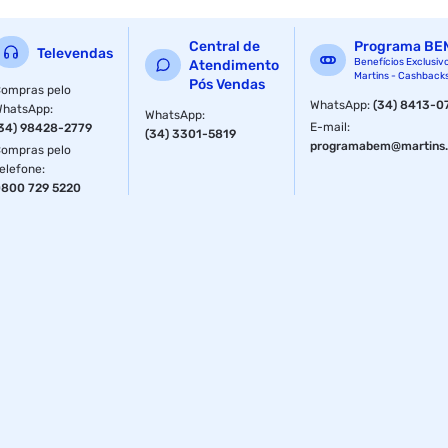
distancia de deteccao : ate 12 metros
Central de
Programa BE
Televendas
conexao : sem fio
Benefícios Exclusiv
Atendimento
Martins - Cashback
Pós Vendas
ompras pelo
nivel de protecao : ip67
WhatsApp
:
(34) 8413-0
WhatsApp
:
WhatsApp
:
E-mail
:
34) 98428-2779
(34) 3301-5819
dimensao da embalagem (a / p / l) : 255.0mm / 190.0mm /
programabem@martins.
ompras pelo
250.0mm
elefone
:
800 729 5220
ean : 6942160439471
ncm : 85318000
peso do produto : 1.5kg
peso do produto com embalagem : 2.448kg
part number : ds-qaz1307g1t-e
modelo : ds-qaz1307g1t-e
master : seguranca eletronica