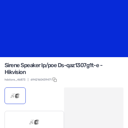
Sirene Speaker Ip/poe Ds-qaz1307g1t-e -
Hikvision
hdstore_46873
|
6942160439471