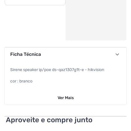
Ficha Técnica
Sirene speaker ip/poe ds-qaz1307g1t-e - hikvision
cor : branco
garantia com o fabricante : 1 ano
Ver
Mais
precisa de pilhas ou baterias : nao
as pilhas ou baterias estao inclusas : nao
Aproveite e compre junto
saida de audio : 8 vrms