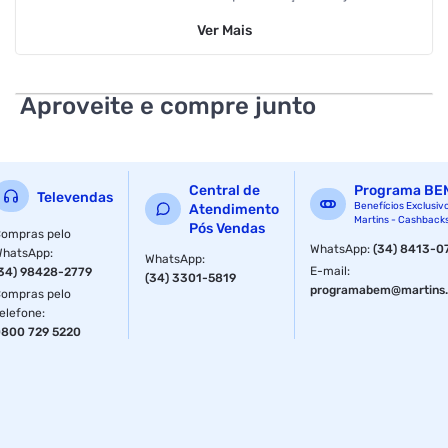
palcos, eventos corporativos, igrejas ou palestras, o LS962
Ver
Mais
entrega uma performance estável e cristalina, elevando o
nível da sua comunicação.
Com tecnologia de transmissão sem fio precisa e dois
Aproveite e compre junto
microfones headset inclusos, o LS962 garante liberdade de
movimento sem comprometer a qualidade do áudio. A
instalação é simples e intuitiva, ideal tanto para usuários
iniciantes quanto profissionais.
Central de
Programa BE
Televendas
Especificações
Benefícios Exclusiv
Atendimento
Martins - Cashback
Pós Vendas
ompras pelo
WhatsApp
:
(34) 8413-0
Anatel
204732204754
WhatsApp
:
WhatsApp
:
E-mail
:
34) 98428-2779
(34) 3301-5819
programabem@martins.
ompras pelo
elefone
:
800 729 5220