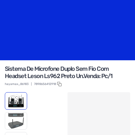
Sistema De Microfone Duplo Sem Fio Com
Headset Leson Ls962 Preto Un.Venda: Pc/1
hayamax_86183
|
7898656412918