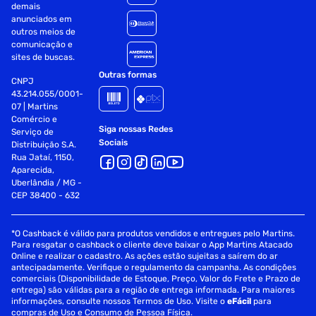
demais
anunciados em
outros meios de
comunicação e
sites de buscas.
Outras formas
CNPJ
43.214.055/0001-
07 | Martins
Comércio e
Siga nossas Redes
Serviço de
Sociais
Distribuição S.A.
Rua Jataí, 1150,
Aparecida,
Uberlândia / MG -
CEP 38400 - 632
*O Cashback é válido para produtos vendidos e entregues pelo Martins.
Para resgatar o cashback o cliente deve baixar o App Martins Atacado
Online e realizar o cadastro. As ações estão sujeitas a saírem do ar
antecipadamente. Verifique o regulamento da campanha. As condições
comerciais (Disponibilidade de Estoque, Preço, Valor do Frete e Prazo de
entrega) são válidas para a região de entrega informada. Para maiores
informações, consulte nossos Termos de Uso. Visite o
eFácil
para
compras de Uso e Consumo de Pessoa Física.