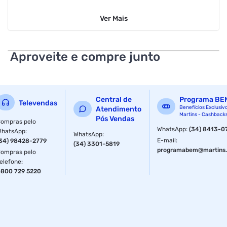
Largura: 95,59 cm
Ver
Mais
Altura: 56,26 cm
Profundidade: 8,69 cm
Aproveite e compre junto
Peso: 5,88 Kg
Certificado Anatel: 03258-24-13626
Central de
Programa BE
Televendas
Comandos por Voz: Roku Mobile App
Benefícios Exclusiv
Atendimento
Martins - Cashback
Pós Vendas
ompras pelo
Conectividade: Wi-Fi
WhatsApp
:
(34) 8413-0
WhatsApp
:
WhatsApp
:
E-mail
:
34) 98428-2779
(34) 3301-5819
Marca: AOC
programabem@martins.
ompras pelo
elefone
:
Modelo: 43S5155/78G
800 729 5220
Polegadas: 43"
Recursos de Áudio: Dolby Audio
Resolução da Tela: FHD