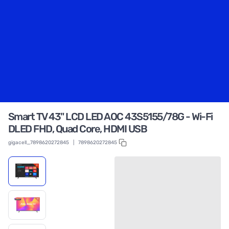
Smart TV 43" LCD LED AOC 43S5155/78G - Wi-Fi
DLED FHD, Quad Core, HDMI USB
gigacell_7898620272845
|
7898620272845