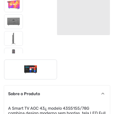
Sobre o Produto
A Smart TV AOC 43¿ modelo 43S5155/78G
combina design moderno sem bordas, tela LED Full