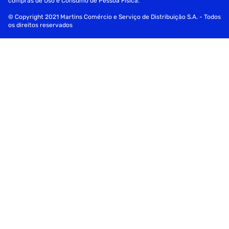
compras de Uso e Consumo de Pessoa Física.
Aplicativos disponíveis: Netflix, YouTube, Prime Video,
© Copyright 2021 Martins Comércio e Serviço de Distribuição S.A. - Todos
Disney+, Star+, MAX, Apple TV, Spotify e outros milhares
os direitos reservados
disponíveis na Roku Store
Multimídia:
Formatos de vídeo suportados: AVI, MKV, HEVC,
H.264/MPEG-4 AVC, MPEG1, MPEG2, MPEG4, VP9, HEVC
(H.265), AV1
Formatos de legenda suportados: SRT, SMI, SSA, SUB, ASS,
TXT
Formatos de música suportados: MP3, WAV, AAC, FLAC
Formatos de imagens/fotos suportados: JPEG, GIF, PNG,
BMP
Memória (DRAM + Flash): DRAM: 512 MB
Tuner/Recepção/Transmissão: