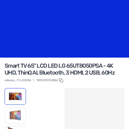
Smart TV 65" LCD LED LG 65UT8050PSA - 4K
UHD, ThinQ AI, Bluetooth, 3 HDMI, 2 USB, 60Hz
alliedes_TVLG0096
|
7893299951886