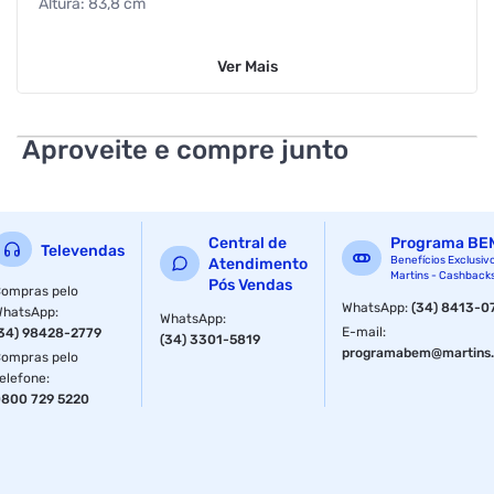
Altura: 83,8 cm
Largura: 145,4 cm
Ver
Mais
Comprimento: 5,77 cm
Certificado Anatel: 18830-22-01925
Aproveite e compre junto
Cor: Preto
Resolução da Tela: 4K UHD
Central de
Programa BE
Televendas
Smart TV
Benefícios Exclusiv
Atendimento
Martins - Cashback
Pós Vendas
ompras pelo
Tamanho da Tela: 65"
WhatsApp
:
(34) 8413-0
WhatsApp
:
WhatsApp
:
E-mail
:
34) 98428-2779
(34) 3301-5819
Imagem/Display:
programabem@martins.
ompras pelo
elefone
:
Tipo de Painel: LCD
800 729 5220
Resolução do Painel: 4K UHD
Frequência: 60 Hz