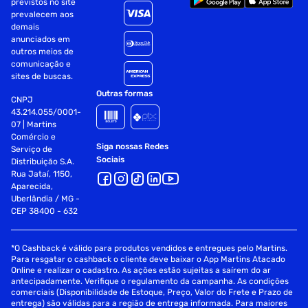
previstos no site
3 Entradas HDMI 2.0
prevalecem aos
demais
2 Entradas USB v2.0
anunciados em
outros meios de
Wi-Fi 5
comunicação e
sites de buscas.
Bluetooth In/Out v5.0
Outras formas
CNPJ
1 Saída Óptica Digital
43.214.055/0001-
07 | Martins
1 Entrada RF
Comércio e
Siga nossas Redes
Serviço de
Sociais
Distribuição S.A.
Inteligência Artificial e Smart:
Rua Jataí, 1150,
Aparecida,
LG ThinQ AI
Uberlândia / MG -
CEP 38400 - 632
Amazon Alexa Integrado
Compatível com Apple Home
*O Cashback é válido para produtos vendidos e entregues pelo Martins.
Para resgatar o cashback o cliente deve baixar o App Martins Atacado
Online e realizar o cadastro. As ações estão sujeitas a saírem do ar
Compatível com Apple Airplay2
antecipadamente. Verifique o regulamento da campanha. As condições
comerciais (Disponibilidade de Estoque, Preço, Valor do Frete e Prazo de
Reconhecimento de Voz Inteligente
entrega) são válidas para a região de entrega informada. Para maiores