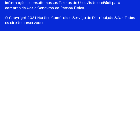
informações, consulte nossos Termos de Uso. Visite o
eFácil
para
Recomendação AI
compras de Uso e Consumo de Pessoa Física.
© Copyright 2021 Martins Comércio e Serviço de Distribuição S.A. - Todos
Alerta de Esportes
os direitos reservados
Controle Remoto por App (LG ThinQ)
Compartilhamento entre ambientes (Receptor)
LG Channels
Card Home Office
Gaming:
Otimizador de Jogos
HGIG
ALLM
Itens Inclusos: