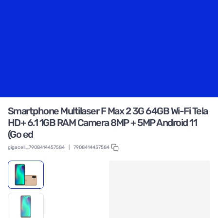
Smartphone Multilaser F Max 2 3G 64GB Wi-Fi Tela
HD+ 6.1 1GB RAM Camera 8MP + 5MP Android 11
(Go ed
gigacell_7908414457584
|
7908414457584