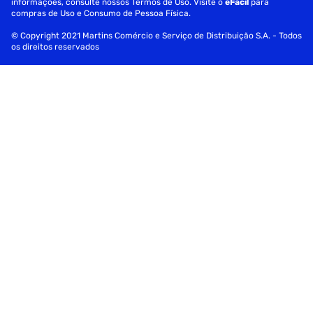
informações, consulte nossos Termos de Uso. Visite o
eFácil
para
compras de Uso e Consumo de Pessoa Física.
© Copyright 2021 Martins Comércio e Serviço de Distribuição S.A. - Todos
os direitos reservados