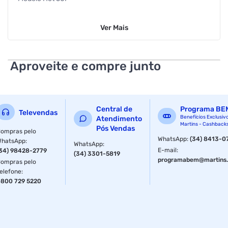
Peso liq. do produto (Kg) 0,190
Ver
Mais
Referência do Modelo 3902071
Fabricante POSITIVO INFORMÀTICA LTDA
Aproveite e compre junto
NFC Sim
Dimensões do Produto 7,7x16,5x0,8cm
Central de
Programa BE
Televendas
Peso do Produto 190g
Benefícios Exclusiv
Atendimento
Martins - Cashback
Pós Vendas
ompras pelo
Armazenamento 256GB
WhatsApp
:
(34) 8413-0
WhatsApp
:
WhatsApp
:
E-mail
:
34) 98428-2779
(34) 3301-5819
Memória RAM 8GB de RAM (4GB + 4GB de Memória
programabem@martins.
ompras pelo
Estendida)
elefone
:
800 729 5220
Processador Helio G81 com Certificação TÜV SÜD
Memória Externa Até 2TB via MicroSD
Tela 6,7" 120Hz