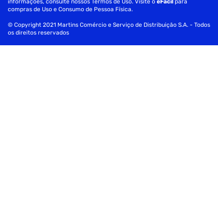
informações, consulte nossos Termos de Uso. Visite o
eFácil
para
compras de Uso e Consumo de Pessoa Física.
© Copyright 2021 Martins Comércio e Serviço de Distribuição S.A. - Todos
os direitos reservados