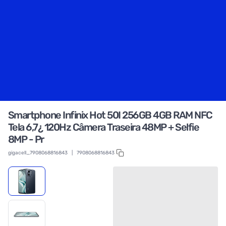
Smartphone Infinix Hot 50I 256GB 4GB RAM NFC
Tela 6,7¿ 120Hz Câmera Traseira 48MP + Selfie
8MP - Pr
gigacell_7908068816843
|
7908068816843