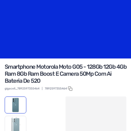
Smartphone Motorola Moto G05 - 128Gb 12Gb 4Gb
Ram 8Gb Ram Boost E Camera 50Mp Com Ai
Bateria De 520
gigacell_7892597355464
|
7892597355464