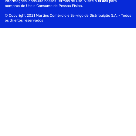
informações, consulte nossos Termos de Uso. Visite o
eFácil
para
compras de Uso e Consumo de Pessoa Física.
© Copyright 2021 Martins Comércio e Serviço de Distribuição S.A. - Todos
os direitos reservados