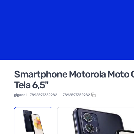
Smartphone Motorola Moto G
Tela 6,5"
gigacell_7892597352982
|
7892597352982