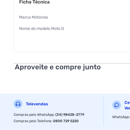
Ficha Técnica
Marca Motorola
Nome do modelo Moto G
Operadora de celulares e tecnologia sem fio Desbloqueado
Sistema operacional Android 13.0
Tecnologia celular 5G Certificação ?ANATEL: 16033220033
Aproveite e compre junto
Número da peça ?2603
RAM ?128 GB
Capacidade de armazenamento da memória ?128 GB
Ce
Televendas
Tamanho da memória externa 128 GB
Ve
Compras pelo WhatsApp
:
(34) 98428-2779
WhatsApp
Tamanho da memória RAM instalada ?8 GB
Compras pelo Telefone
:
0800 729 5220