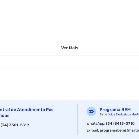
Ver
Mais
0
ntral de Atendimento Pós
Programa BEM
Benefícios Exclusivos Mart
ndas
WhatsApp
:
(34) 8413-0710
:
(34) 3301-5819
E-mail
:
programabem@martin