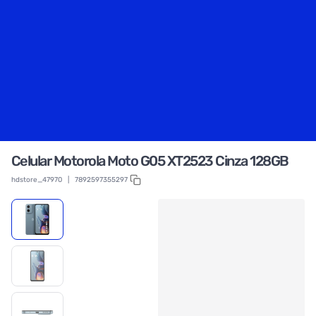
Celular Motorola Moto G05 XT2523 Cinza 128GB
hdstore_47970
|
7892597355297