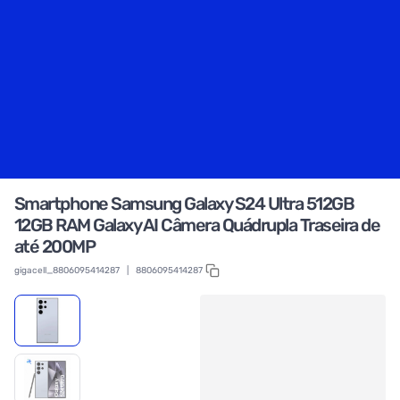
Smartphone Samsung Galaxy S24 Ultra 512GB
12GB RAM Galaxy AI Câmera Quádrupla Traseira de
até 200MP
gigacell_8806095414287
|
8806095414287