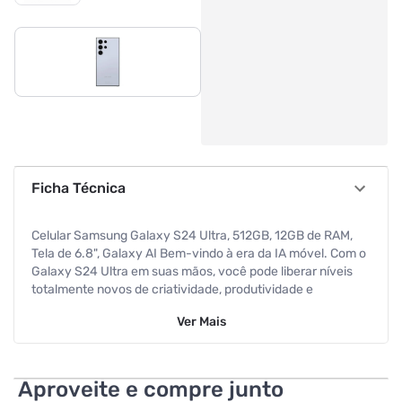
Ficha Técnica
Celular Samsung Galaxy S24 Ultra, 512GB, 12GB de RAM,
Tela de 6.8", Galaxy AI Bem-vindo à era da IA móvel. Com o
Galaxy S24 Ultra em suas mãos, você pode liberar níveis
totalmente novos de criatividade, produtividade e
potencial, começando com o dispositivo mais importante
Ver
Mais
da sua vida: seu smartphone. Confira a atualização: uma
proteção durável de titânio embutida diretamente na
estrutura. A resistência do titânio agora está ao seu
alcance, melhor resistência a arranhões com Corning®
Aproveite e compre junto
Gorilla® Armor, uma camada transparente representando o