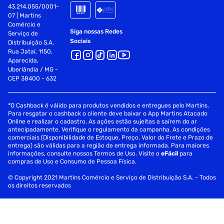
43.214.055/0001-
jogos, como Ray Tracing, que realça sombras e reflexos em
07 | Martins
gráficos de jogos. O Galaxy S24 Ultra usa IA em muitos
Comércio e
aplicativos. Por exemplo, a câmera usa o AI Zoom para tirar
Siga nossas Redes
Serviço de
fotos com zoom melhores. O Assistente de fotos usa IA
Sociais
Distribuição S.A.
para preencher fundos e mover, redimensionar ou apagar
Rua Jataí, 1150,
objetos. O Tradução Simultânea permite que você se
Aparecida,
comunique em outros idiomas por telefone.
Uberlândia / MG -
CEP 38400 - 632
Especificações
*O Cashback é válido para produtos vendidos e entregues pelo Martins.
Anatel
206372300953
Para resgatar o cashback o cliente deve baixar o App Martins Atacado
Online e realizar o cadastro. As ações estão sujeitas a saírem do ar
antecipadamente. Verifique o regulamento da campanha. As condições
comerciais (Disponibilidade de Estoque, Preço, Valor do Frete e Prazo de
entrega) são válidas para a região de entrega informada. Para maiores
informações, consulte nossos Termos de Uso. Visite o
eFácil
para
compras de Uso e Consumo de Pessoa Física.
© Copyright 2021 Martins Comércio e Serviço de Distribuição S.A. - Todos
os direitos reservados