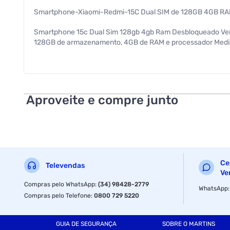
Smartphone-Xiaomi-Redmi-15C Dual SIM de 128GB 4GB R
Smartphone 15c Dual Sim 128gb 4gb Ram Desbloqueado Ver
128GB de armazenamento, 4GB de RAM e processador MediaTek
câmera de 50MP registra fotos detalhadas. A bateria de 
Helio G81 Ultra (12 nm) Octa Core (Dual Core de 2.0GHz 
ARM Mali-G52 MC2 CARREGADOR: Até 33 watts COMUNICAÇÃO
Bluetooth 5.4 SIM CARD: Dual SIM (Nano) VÍDEO: Qualidade
SD MEMÓRIA RAM: 4GB MEMÓRIA INTERNA: 128GB CÂMERA: Princ
Aproveite e compre junto
Gorilla Glass 3 SENSOR: Impressão Digital lateral - Aceler
Especificações
Anatel
Ce
Televendas
Ve
Compras pelo WhatsApp
:
(34) 98428-2779
WhatsApp
Compras pelo Telefone
:
0800 729 5220
GUIA DE SEGURANÇA
SOBRE O MARTINS