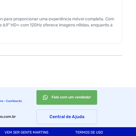
 para proporcionar uma experiência móvel completa. Com
de 6,9" HD+ com 120Hz oferece imagens nítidas, enquanto a
para o seu dia. Especificações PROCESSADOR CPU: MediaTek
2.0 TAXA DE ATUALIZAÇÃO: 120Hz BATERIA: 6.000 mAh GPU:
Fi 802.11 a/b/g/n/ac, banda dupla 2.4GHz e 5GHz -
 BeiDou - Galileo MEMÓRIA EXTERNA: Suporta cartão Micro
 8MP f/2.0 TELA: LCD de 6.9" HD+, com proteção Corning
Manual
Fale com um vendedor
ins - Cashbacks
Central de Ajuda
s.com.br
VEM SER GENTE MARTINS
TERMOS DE USO