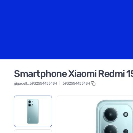
Smartphone Xiaomi Redmi 15
gigacell_6932554455484
|
6932554455484