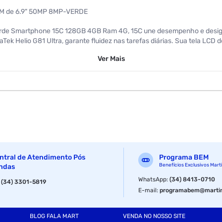
AM de 6.9" 50MP 8MP-VERDE
de Smartphone 15C 128GB 4GB Ram 4G, 15C une desempenho e design
 Helio G81 Ultra, garante fluidez nas tarefas diárias. Sua tela LCD 
6.000 mAh com carregamento rápido de 33W assegura longa autonomia 
Ver
Mais
+ Hexa Core de 1.8GHz) SISTEMA OPERACIONAL: Android 15 + HyperOS 
: USB-C - Conector Mini Jack 3.5 mm CONECTIVIDADE WIRELESS: Wi-
 máxima de captura: Full HD a 30 fps LOCALIZAÇÃO: GPS - GLONASS -
ipal Dual: Wide de 50MP f/1.8 e Auxiliary lens + Câmera Frontal de
ômetro - Bússola INCLUI: Adaptador de energia - Cabo USB - Capinha - 
056572413366
ntral de Atendimento Pós
Programa BEM
Benefícios Exclusivos Mart
ndas
WhatsApp
:
(34) 8413-0710
:
(34) 3301-5819
E-mail
:
programabem@martin
BLOG FALA MART
VENDA NO NOSSO SITE