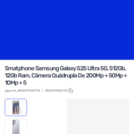
Smatphone Samsung Galaxy S25 Ultra 5G, 512Gb,
12Gb Ram, Câmera Quádrupla De 200Mp + 50Mp +
10Mp + 5
gigacell_8806095862118
|
8806095862118