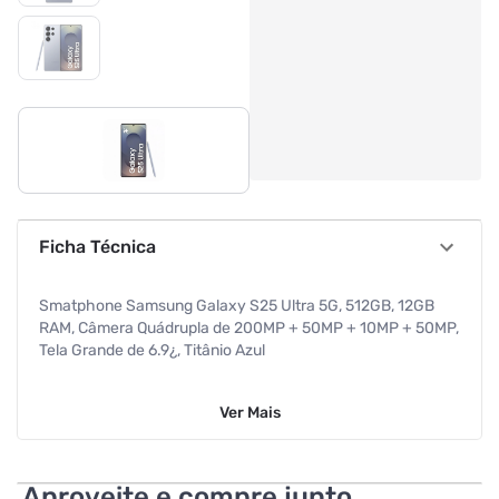
Ficha Técnica
Smatphone Samsung Galaxy S25 Ultra 5G, 512GB, 12GB
RAM, Câmera Quádrupla de 200MP + 50MP + 10MP + 50MP,
Tela Grande de 6.9¿, Titânio Azul
O novo Samsung Galaxy S25 Ultra 5G é o celular mais
Ver
Mais
poderoso da linha S, com 512GB de armazenamento interno
e 12GB de RAM. Sua câmera quádrupla de 200+50+10+50
permite novas experiências de filmagem e fotografia, com
detalhes e cores mais vibrantes.
Aproveite e compre junto