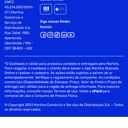
CNPJ
43.214.055/0001-
- Resolução Da Tela: 3120 X 1440 (Qhd+) Funções:
07 | Martins
Comércio e
- Com Leitor De Impressão Digital: Sim
Siga nossas Redes
Serviço de
Sociais
Distribuição S.A.
- Com Reconhecimento Facial: Sim
Rua Jataí, 1150,
Aparecida,
- Classificação Ip: Ip68
Uberlândia / MG -
CEP 38400 - 632
- Com Gps: Sim
*O Cashback é válido para produtos vendidos e entregues pelo Martins.
- Com Bluetooth: Sim
Para resgatar o cashback o cliente deve baixar o App Martins Atacado
Online e realizar o cadastro. As ações estão sujeitas a saírem do ar
- Compatibilidade Com Outros Dispositivos: Sim Câmeras
antecipadamente. Verifique o regulamento da campanha. As condições
Traseiras:
comerciais (Disponibilidade de Estoque, Preço, Valor do Frete e Prazo de
entrega) são válidas para a região de entrega informada. Para maiores
informações, consulte nossos Termos de Uso. Visite o
eFácil
para
- Resolução - 200MP (Wide) + 50MP (Ultra Wide) 10MP
compras de Uso e Consumo de Pessoa Física.
(Tele) + 50MP (Tele)
© Copyright 2021 Martins Comércio e Serviço de Distribuição S.A. - Todos
- Abertura - Número F Das Câmeras Traseiras: F1.7 + F2.2 +
os direitos reservados
F2.4 + F3.4
- Foco Automático - Câmera Traseira: Sim