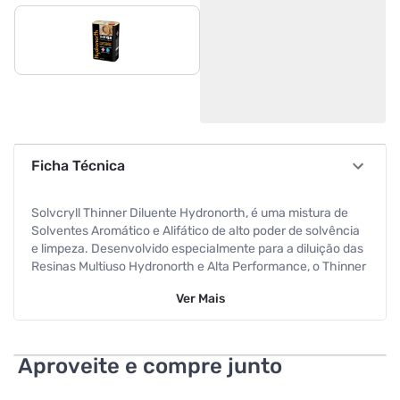
Ficha Técnica
Solvcryll Thinner Diluente Hydronorth, é uma mistura de
Solventes Aromático e Alifático de alto poder de solvência
e limpeza. Desenvolvido especialmente para a diluição das
Resinas Multiuso Hydronorth e Alta Performance, o Thinner
Solvcryll evita inconvenientes como demora na secagem
Ver
Mais
das Resinas, bolhas e craqueamento, além de melhorar a
aplicabilidade e o acabamento das Resinas. Atenção: este
produto não pode ser aplicado em superfícies plásticas,
enceradas ou diretamente sobre outras pinturas. Indicação
Aproveite e compre junto
de Aplicação: É indicado para diluição das Resinas: Multiuso
e Alta Performance Base Solventes e limpeza de