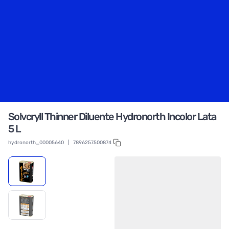
Solvcryll Thinner Diluente Hydronorth Incolor Lata
5 L
hydronorth_00005640
|
7896257500874