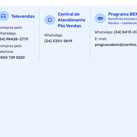
Peso Bruto: 419 g
Central de
Programa BE
Televendas
Benefícios Exclusiv
Atendimento
Martins - Cashback
Pós Vendas
ompras pelo
WhatsApp
:
(34) 8413-0
WhatsApp
:
WhatsApp
:
E-mail
:
34) 98428-2779
(34) 3301-5819
programabem@martins.
ompras pelo
elefone
:
800 729 5220