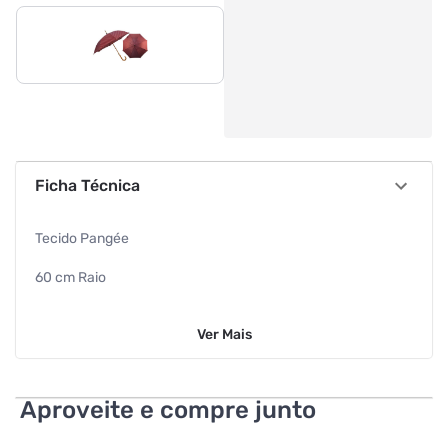
Ficha Técnica
Tecido Pangée
60 cm Raio
Estrutura em metal Referência de Fábrica: 4328
Ver
Mais
Código de Barras: 7898452491490
Dimensões: 90,0 x 12,0 x 5,0cm
Aproveite e compre junto
Peso Líquido: 400 g