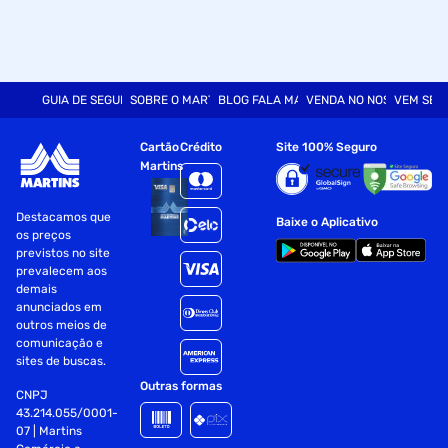
GUIA DE SEGURANÇA
SOBRE O MARTINS
BLOG FALA MART
VENDA NO NOSSO SITE
VEM SER
Cartão
Crédito
Site 100% Seguro
Martins
Destacamos que
Baixe o Aplicativo
os preços
previstos no site
prevalecem aos
demais
anunciados em
outros meios de
comunicação e
sites de buscas.
Outras formas
CNPJ
43.214.055/0001-
07 | Martins