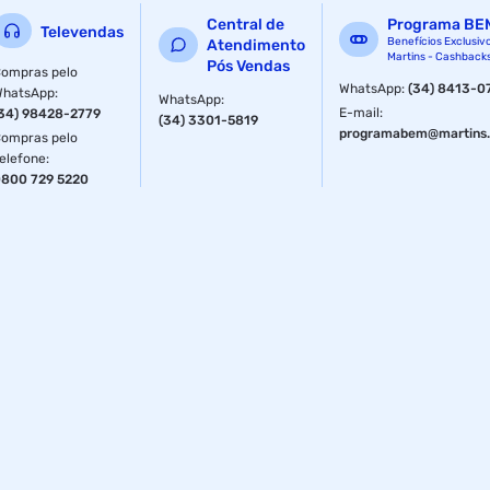
Material constitutivo: Plásticos e metais
Central de
Programa BE
Televendas
Quantidade: 2 peças
Benefícios Exclusiv
Atendimento
Martins - Cashback
Pós Vendas
ompras pelo
4 Vias
WhatsApp
:
(34) 8413-0
WhatsApp
:
WhatsApp
:
E-mail
:
34) 98428-2779
(34) 3301-5819
programabem@martins.
ompras pelo
elefone
:
800 729 5220