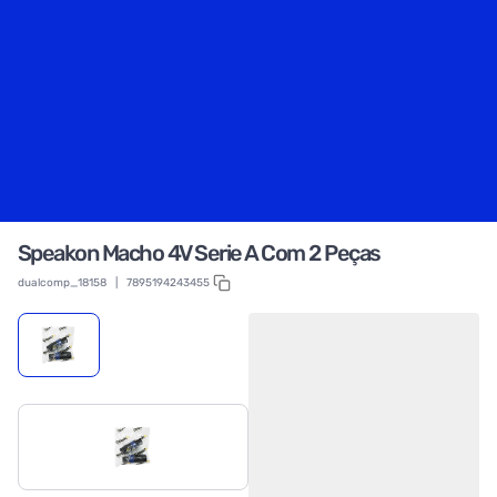
Speakon Macho 4V Serie A Com 2 Peças
dualcomp_18158
|
7895194243455