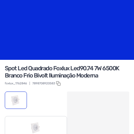
Spot Led Quadrado Foxlux Led90.74 7W 6500K
Branco Frio Bivolt Iluminação Moderna
foxlux_1762846
|
7898708920583