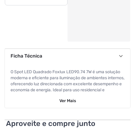
Ficha Técnica
O Spot LED Quadrado Foxlux LED90.74 7W é uma solução
moderna e eficiente para iluminação de ambientes internos,
oferecendo luz direcionada com excelente desempenho e
economia de energia. Ideal para uso residencial e
comercial, é indicado para instalação em tetos de gesso,
Ver
Mais
sancas e forros, proporcionando acabamento sofisticado e
discreto. Com potência de 7W e fluxo luminoso de 550
lúmens, entrega iluminação eficiente com baixo consumo,
sendo equivalente a lâmpadas halógenas de até 50W. Sua
Aproveite e compre junto
tecnologia LED garante maior durabilidade e desempenho
estável, reduzindo a necessidade de manutenção