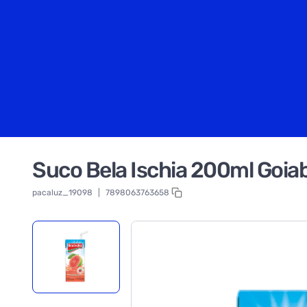
Suco Bela Ischia 200ml Goia
pacaluz_19098
|
7898063763658