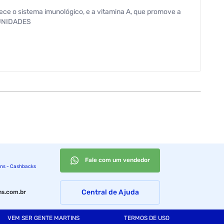
lece o sistema imunológico, e a vitamina A, que promove a
7 UNIDADES
Fale com um vendedor
ins - Cashbacks
Central de Ajuda
s.com.br
VEM SER GENTE MARTINS
TERMOS DE USO