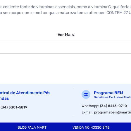
a excelente fonte de vitaminas essenciais, como a vitamina C, que forta
indo seu corpo com o melhor que a natureza tem a oferecer. CONTEM 2
Ver
Mais
ntral de Atendimento Pós
Programa BEM
Benefícios Exclusivos Mart
ndas
WhatsApp
:
(34) 8413-0710
:
(34) 3301-5819
E-mail
:
programabem@martin
BLOG FALA MART
VENDA NO NOSSO SITE