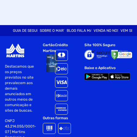
GUIA DE SEGURANÇA
SOBRE O MARTINS
BLOG FALA MART
VENDA NO NOSSO SITE
VEM SER
Cartão
Crédito
Site 100% Seguro
Martins
Destacamos que
Baixe o Aplicativo
os preços
previstos no site
prevalecem aos
demais
anunciados em
outros meios de
comunicação e
sites de buscas.
Outras formas
CNPJ
43.214.055/0001-
07 | Martins