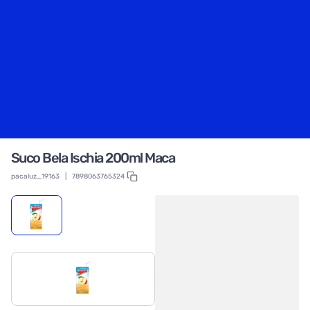
Suco Bela Ischia 200ml Maca
pacaluz_19163
|
7898063765324