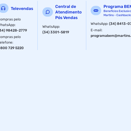
Central de
Programa BE
Televendas
Benefícios Exclusiv
Atendimento
Martins - Cashback
Pós Vendas
ompras pelo
WhatsApp
:
(34) 8413-0
WhatsApp
:
WhatsApp
:
E-mail
:
34) 98428-2779
(34) 3301-5819
programabem@martins.
ompras pelo
elefone
:
800 729 5220