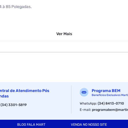
14 à 85 Polegadas.
Ver
Mais
15,0 cm
ntral de Atendimento Pós
Programa BEM
Benefícios Exclusivos Mart
ndas
WhatsApp
:
(34) 8413-0710
:
(34) 3301-5819
E-mail
:
programabem@martin
BLOG FALA MART
VENDA NO NOSSO SITE