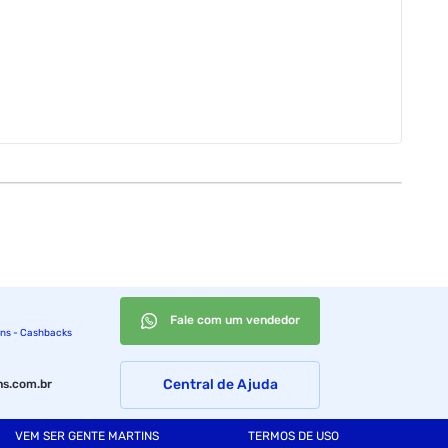
Fale com um vendedor
ins - Cashbacks
Central de Ajuda
s.com.br
VEM SER GENTE MARTINS
TERMOS DE USO