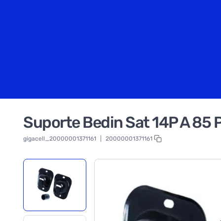
Suporte Bedin Sat 14P A 85 
gigacell_20000001371161
|
20000001371161