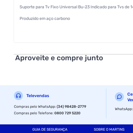
Suporte para Tv Fixo Universal Bu-23 Indicado para Tvs de 
Produzido em aço carbono
Capacidade: 100 kg
Inclui parafusos e bucha Dimensões da Embalagem: Altura: 
Largura: 10,0 cm
Aproveite e compre junto
Profundidade: 10,0 cm
Garantia: 3 meses
Ce
Televendas
Ve
Compras pelo WhatsApp
:
(34) 98428-2779
WhatsApp
Compras pelo Telefone
:
0800 729 5220
GUIA DE SEGURANÇA
SOBRE O MARTINS