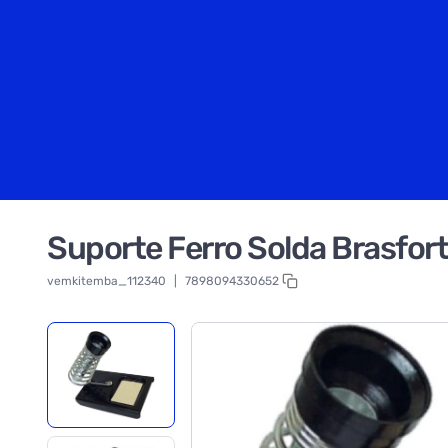
Suporte Ferro Solda Brasfor
vemkitemba_112340
|
7898094330652