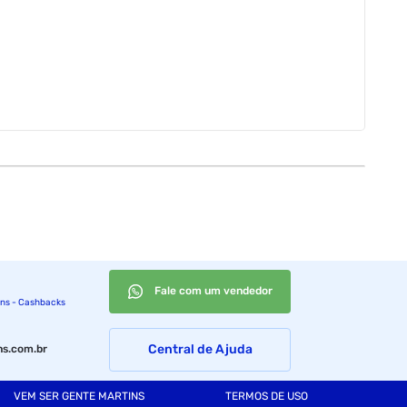
Fale com um vendedor
ins - Cashbacks
Central de Ajuda
s.com.br
VEM SER GENTE MARTINS
TERMOS DE USO