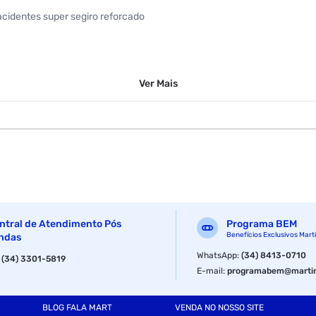
 acidentes super segiro reforcado
Ver
Mais
ntral de Atendimento Pós
Programa BEM
Benefícios Exclusivos Mart
ndas
WhatsApp
:
(34) 8413-0710
:
(34) 3301-5819
E-mail
:
programabem@martin
BLOG FALA MART
VENDA NO NOSSO SITE