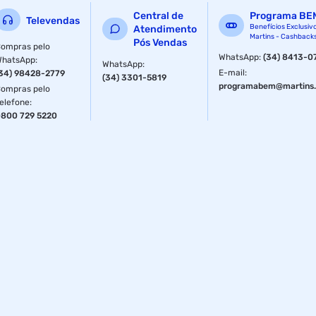
Central de
Programa BE
Televendas
Benefícios Exclusiv
Atendimento
Martins - Cashback
Pós Vendas
ompras pelo
WhatsApp
:
(34) 8413-0
WhatsApp
:
WhatsApp
:
E-mail
:
34) 98428-2779
(34) 3301-5819
programabem@martins.
ompras pelo
elefone
:
800 729 5220