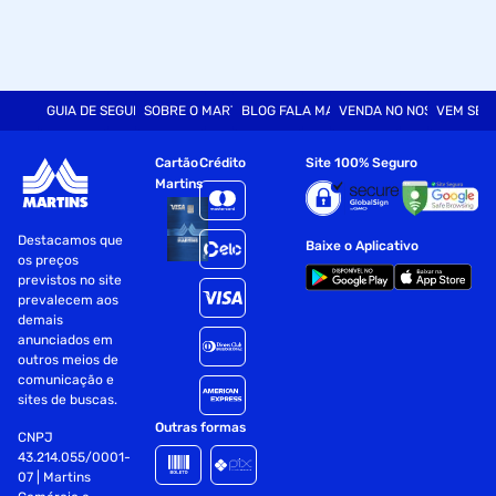
GUIA DE SEGURANÇA
SOBRE O MARTINS
BLOG FALA MART
VENDA NO NOSSO SITE
VEM SER
Cartão
Crédito
Site 100% Seguro
Martins
Destacamos que
Baixe o Aplicativo
os preços
previstos no site
prevalecem aos
demais
anunciados em
outros meios de
comunicação e
sites de buscas.
Outras formas
CNPJ
43.214.055/0001-
07 | Martins