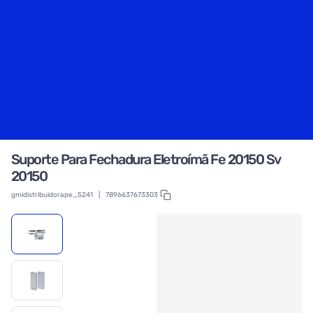
Suporte Para Fechadura Eletroímã Fe 20150 Sv
20150
gmidistribuidorape_5241
|
7896637673303