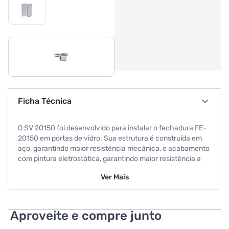
Ficha Técnica
O SV 20150 foi desenvolvido para instalar o fechadura FE-
20150 em portas de vidro. Sua estrutura é construída em
aço, garantindo maior resistência mecânica, e acabamento
com pintura eletrostática, garantindo maior resistência a
corrosão. Sua cor prata confere a ela estética e maior
Ver
Mais
compatibilidade com diversos ambientes.
ESPECIFICAÇÕES TÉCNICAS
Aproveite e compre junto
Características: