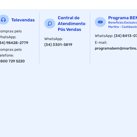
Marca: Intelbras
Modelo: 4671098
Central de
Programa BE
Televendas
Benefícios Exclusiv
Atendimento
Martins - Cashback
Pós Vendas
Especificações técnicas:
ompras pelo
WhatsApp
:
(34) 8413-0
WhatsApp
:
WhatsApp
:
Peso dos suportes: 0,400 kg
E-mail
:
34) 98428-2779
(34) 3301-5819
programabem@martins.
ompras pelo
Dimensões (L × A × P): 145 × 60 × 27 mm
elefone
:
800 729 5220