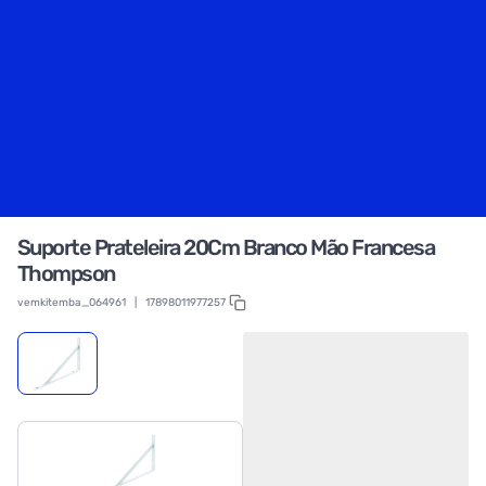
Suporte Prateleira 20Cm Branco Mão Francesa
Thompson
vemkitemba_064961
|
17898011977257