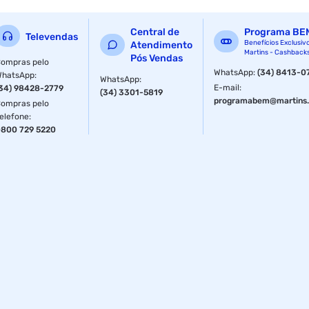
Central de
Programa BE
Televendas
Benefícios Exclusiv
Atendimento
Martins - Cashback
Pós Vendas
ompras pelo
WhatsApp
:
(34) 8413-0
WhatsApp
:
WhatsApp
:
E-mail
:
34) 98428-2779
(34) 3301-5819
programabem@martins.
ompras pelo
elefone
:
800 729 5220