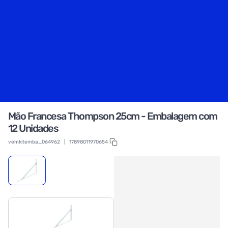
Mão Francesa Thompson 25cm - Embalagem com
12 Unidades
vemkitemba_064962
|
17898011970654