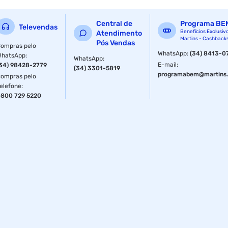
Central de
Programa BE
Televendas
Benefícios Exclusiv
Atendimento
Martins - Cashback
Pós Vendas
ompras pelo
WhatsApp
:
(34) 8413-0
WhatsApp
:
WhatsApp
:
E-mail
:
34) 98428-2779
(34) 3301-5819
programabem@martins.
ompras pelo
elefone
:
800 729 5220