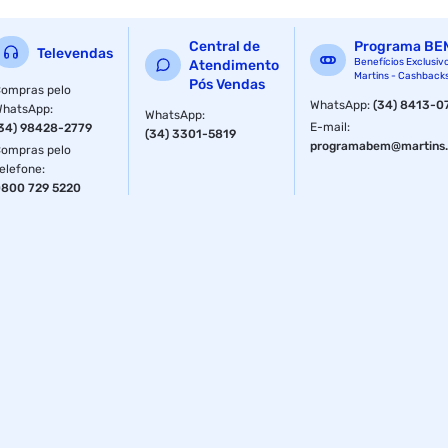
Central de
Programa BE
Televendas
Benefícios Exclusiv
Atendimento
Martins - Cashback
Pós Vendas
ompras pelo
WhatsApp
:
(34) 8413-0
WhatsApp
:
WhatsApp
:
E-mail
:
34) 98428-2779
(34) 3301-5819
programabem@martins.
ompras pelo
elefone
:
800 729 5220