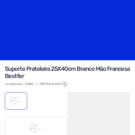
Suporte Prateleira 25X40cm Branco Mão Francesa
Bestfer
vemkitemba_111882
|
7899206167043