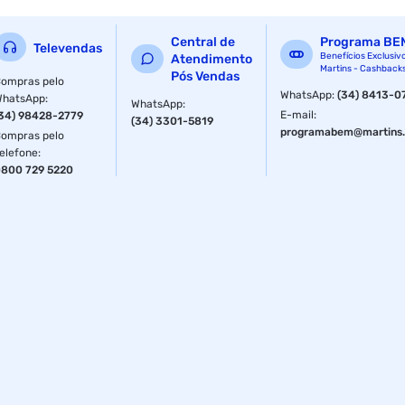
Central de
Programa BE
Televendas
Benefícios Exclusiv
Atendimento
Martins - Cashback
Pós Vendas
ompras pelo
WhatsApp
:
(34) 8413-0
WhatsApp
:
WhatsApp
:
E-mail
:
34) 98428-2779
(34) 3301-5819
programabem@martins.
ompras pelo
elefone
:
800 729 5220