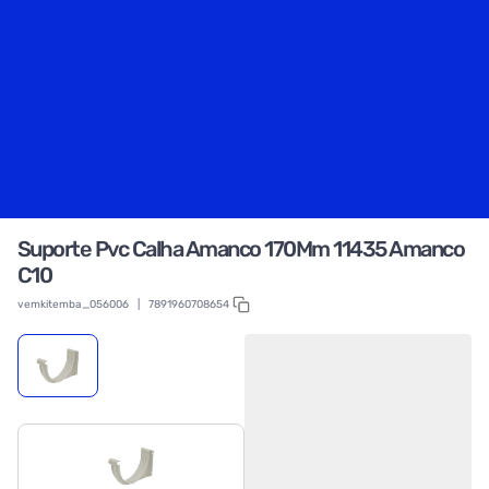
Suporte Pvc Calha Amanco 170Mm 11435 Amanco
C10
vemkitemba_056006
|
7891960708654