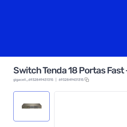
Switch Tenda 18 Portas Fast 
gigacell_6932849431315
|
6932849431315