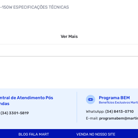
-16-150W ESPECIFICAÇÕES TÉCNICAS
Ver
Mais
02.3z, IEEE802.3x, IEEE802.3af/at
ntral de Atendimento Pós
Programa BEM
Benefícios Exclusivos Mart
ndas
WhatsApp
:
(34) 8413-0710
:
(34) 3301-5819
tação)
E-mail
:
programabem@martin
BLOG FALA MART
VENDA NO NOSSO SITE