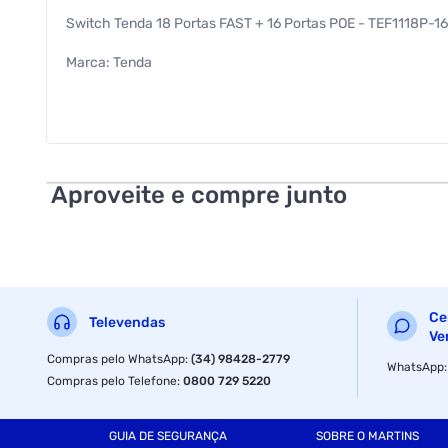
Switch Tenda 18 Portas FAST + 16 Portas POE - TEF1118P
Marca: Tenda
Referência: TEF1118P-16-150W
Padrões de rede IEEE802.3, IEEE802.3u, IEEE802.3ab, IEEE8
Indicador LED 16 * LEDs Link/Act
Aproveite e compre junto
1 * LED G1
1 * LED G2/SFP2
1 * LED PoE-MAX
Ce
Televendas
1 * LED de energia
Ve
Compras pelo WhatsApp
:
(34) 98428-2779
WhatsApp
Interface 16 portas Ethernet 10/100 Base-TX (dados/alimen
Compras pelo Telefone
:
0800 729 5220
2 portas Ethernet 10/100/1000 Base-T (dados)
GUIA DE SEGURANÇA
SOBRE O MARTINS