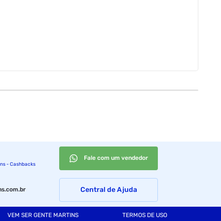
Fale com um vendedor
ins - Cashbacks
Central de Ajuda
s.com.br
VEM SER GENTE MARTINS
TERMOS DE USO