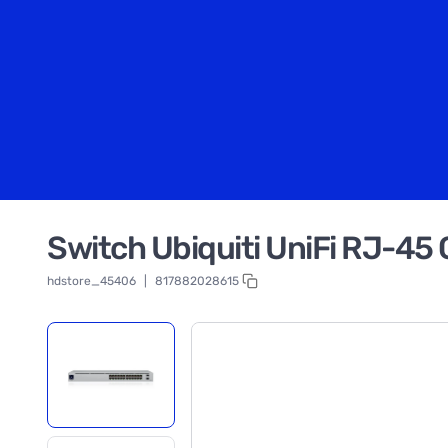
Switch Ubiquiti UniFi RJ-4
hdstore_45406
|
817882028615