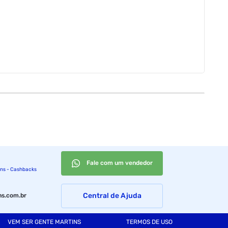
 demandas de conectividade em ambientes empresariais. Com
 necessidades da sua rede.
Fale com um vendedor
ins - Cashbacks
Central de Ajuda
s.com.br
VEM SER GENTE MARTINS
TERMOS DE USO