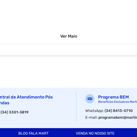
Ver
Mais
uma solução de rede versátil e eficiente, projetada para atender às
te switch oferece alta performance e flexibilidade para satisfazer as
1G
ntral de Atendimento Pós
Programa BEM
Benefícios Exclusivos Mart
ndas
WhatsApp
:
(34) 8413-0710
:
(34) 3301-5819
E-mail
:
programabem@martin
BLOG FALA MART
VENDA NO NOSSO SITE