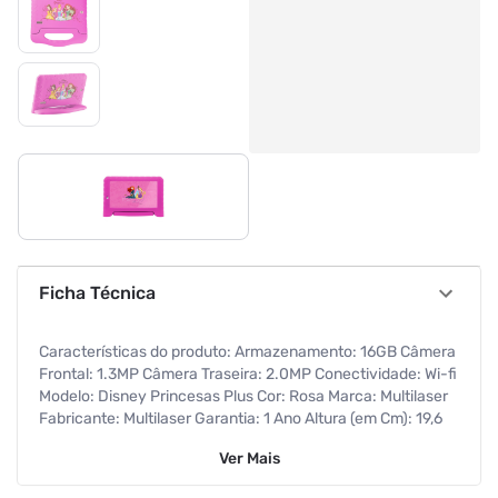
Ficha Técnica
Características do produto: Armazenamento: 16GB Câmera
Frontal: 1.3MP Câmera Traseira: 2.0MP Conectividade: Wi-fi
Modelo: Disney Princesas Plus Cor: Rosa Marca: Multilaser
Fabricante: Multilaser Garantia: 1 Ano Altura (em Cm): 19,6
Comprimento (em Cm): 6,3 Largura(em Cm): 28 Memória
Ver
Mais
RAM: 1GB Peso: 0,74 Kg Processador: Quad-Core
Sintonizador de TV: Não Sistema Operacional: Android Oreo