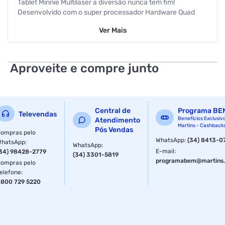
Tablet Minnie Multilaser a diversão nunca tem fim!
Desenvolvido com o super processador Hardware Quad
Core, você pode jogar, ver vídeos, navegar na internet e
Ver
Mais
muito mais, tudo isso ao mesmo tempo, e sem travamentos
ou lentidão, tudo isso acompanhado do sistema
operacional Android 11 (GO EDITION) que permite turbinar
seu tablet com milhares de aplicativos no Google Play.
Aproveite e compre junto
Características:
Marca: Multilaser
Central de
Programa BE
Modelo: NB368
Televendas
Benefícios Exclusiv
Atendimento
Martins - Cashback
Pós Vendas
Wi-Fi
ompras pelo
WhatsApp
:
(34) 8413-0
WhatsApp
:
WhatsApp
:
Microfone embutido
E-mail
:
34) 98428-2779
(34) 3301-5819
programabem@martins.
ompras pelo
Android 11
elefone
:
800 729 5220
Processador Quad core
Memória interna 32GB