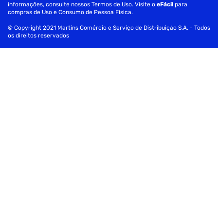
informações, consulte nossos Termos de Uso. Visite o
eFácil
para
compras de Uso e Consumo de Pessoa Física.
© Copyright 2021 Martins Comércio e Serviço de Distribuição S.A. - Todos
os direitos reservados