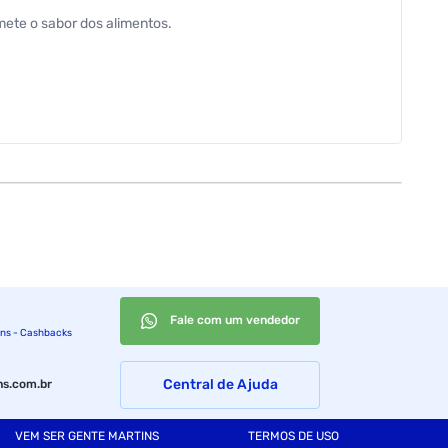
mete o sabor dos alimentos.
Fale com um vendedor
ins - Cashbacks
Central de Ajuda
s.com.br
VEM SER GENTE MARTINS
TERMOS DE USO