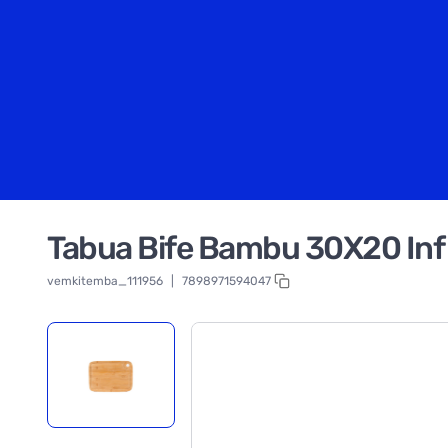
Tabua Bife Bambu 30X20 Inf
vemkitemba_111956
|
7898971594047