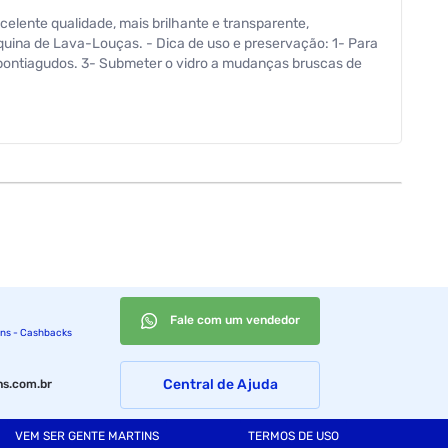
xcelente qualidade, mais brilhante e transparente,
áquina de Lava-Louças. - Dica de uso e preservação: 1- Para
s pontiagudos. 3- Submeter o vidro a mudanças bruscas de
Fale com um vendedor
ins - Cashbacks
Central de Ajuda
s.com.br
VEM SER GENTE MARTINS
TERMOS DE USO