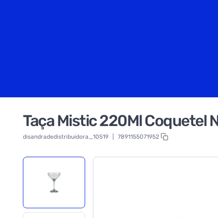
Taça Mistic 220Ml Coquetel N
disandradedistribuidora_10519
|
7891155071952