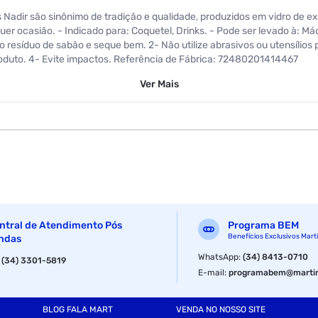
os Nadir são sinônimo de tradição e qualidade, produzidos em vidro de e
er ocasião. - Indicado para: Coquetel, Drinks. - Pode ser levado à: M
 o resíduo de sabão e seque bem. 2- Não utilize abrasivos ou utensílio
oduto. 4- Evite impactos. Referência de Fábrica: 72480201414467
Ver
Mais
ntral de Atendimento Pós
Programa BEM
Benefícios Exclusivos Mart
ndas
WhatsApp
:
(34) 8413-0710
:
(34) 3301-5819
E-mail
:
programabem@martin
BLOG FALA MART
VENDA NO NOSSO SITE