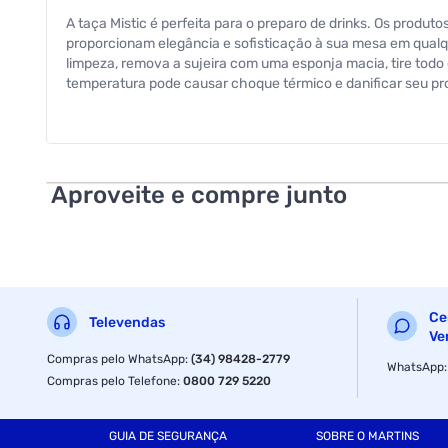
A taça Mistic é perfeita para o preparo de drinks. Os produt
proporcionam elegância e sofisticação à sua mesa em qualqu
limpeza, remova a sujeira com uma esponja macia, tire todo
temperatura pode causar choque térmico e danificar seu pr
Código de Barras: 7891155071952
Dimensões: 9,8 x 9,8 x 15,0cm
Aproveite e compre junto
Peso Líquido: 168 g
Peso Bruto: 201,33 g
Ce
Televendas
Ve
Compras pelo WhatsApp
:
(34) 98428-2779
WhatsApp
Compras pelo Telefone
:
0800 729 5220
GUIA DE SEGURANÇA
SOBRE O MARTINS