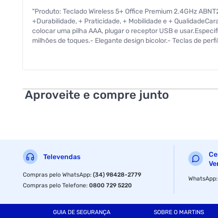
"Produto: Teclado Wireless 5+ Office Premium 2.4GHz ABNT2 
+Durabilidade, + Praticidade, + Mobilidade e + QualidadeCar
colocar uma pilha AAA, plugar o receptor USB e usar.Especif
milhões de toques.- Elegante design bicolor.- Teclas de perf
7899744036719Cód. Interno: 015-0061Garantia: 1 anos"
Especificações
Aproveite e compre junto
Anatel
Ce
Televendas
Ve
Compras pelo WhatsApp
:
(34) 98428-2779
WhatsApp
Compras pelo Telefone
:
0800 729 5220
GUIA DE SEGURANÇA
SOBRE O MARTINS