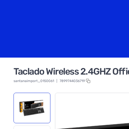
Taclado Wireless 2.4GHZ Off
santanaimport_0150061
|
7899744036719