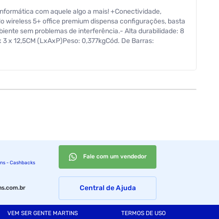
informática com aquele algo a mais! +Conectividade,
do wireless 5+ office premium dispensa configurações, basta
iente sem problemas de interferência.- Alta durabilidade: 8
5 x 3 x 12,5CM (LxAxP)Peso: 0,377kgCód. De Barras:
Fale com um vendedor
ins - Cashbacks
Central de Ajuda
s.com.br
VEM SER GENTE MARTINS
TERMOS DE USO