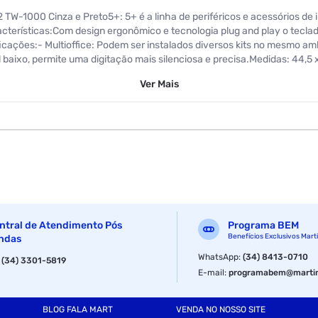
TW-1000 Cinza e Preto5+: 5+ é a linha de periféricos e acessórios de 
acterísticas:Com design ergonômico e tecnologia plug and play o tecla
icações:- Multioffice: Podem ser instalados diversos kits no mesmo amb
il baixo, permite uma digitação mais silenciosa e precisa.Medidas: 44,
Ver
Mais
011251912057
ntral de Atendimento Pós
Programa BEM
Benefícios Exclusivos Mart
ndas
WhatsApp
:
(34) 8413-0710
:
(34) 3301-5819
E-mail
:
programabem@martin
BLOG FALA MART
VENDA NO NOSSO SITE