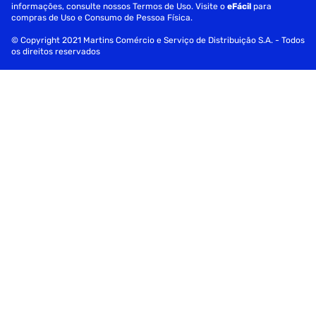
informações, consulte nossos Termos de Uso. Visite o
eFácil
para
compras de Uso e Consumo de Pessoa Física.
© Copyright 2021 Martins Comércio e Serviço de Distribuição S.A. - Todos
os direitos reservados