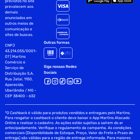
previstos no site
prevalecem aos
Garantia
06 Meses
demais
anunciados em
outros meios de
Tamanho
3 m
comunicação e
sites de buscas.
Outras formas
Peso
9.1 Kg
CNPJ
43.214.055/0001-
07 | Martins
Comércio e
Siga nossas Redes
Serviço de
Sociais
Distribuição S.A.
Rua Jataí, 1150,
Aparecida,
Uberlândia / MG -
CEP 38400 - 632
*O Cashback é válido para produtos vendidos e entregues pelo Martins.
Para resgatar o cashback o cliente deve baixar o App Martins Atacado
Online e realizar o cadastro. As ações estão sujeitas a saírem do ar
antecipadamente. Verifique o regulamento da campanha. As condições
comerciais (Disponibilidade de Estoque, Preço, Valor do Frete e Prazo de
entrega) são válidas para a região de entrega informada. Para maiores