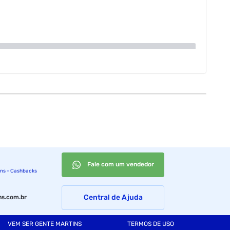
Fale com um vendedor
ins - Cashbacks
Central de Ajuda
s.com.br
VEM SER GENTE MARTINS
TERMOS DE USO