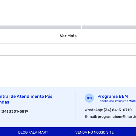
Isopor
Ver
Mais
ntral de Atendimento Pós
Programa BEM
Benefícios Exclusivos Mart
ndas
WhatsApp
:
(34) 8413-0710
:
(34) 3301-5819
E-mail
:
programabem@martin
BLOG FALA MART
VENDA NO NOSSO SITE