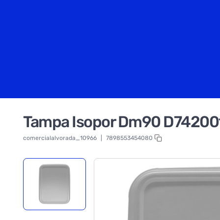
Tampa Isopor Dm90 D742001r
comercialalvorada_10966
|
7898553454080