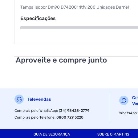
Tampa Isopor Dm90 D742001rltfy 200 Unidades Darnel
Especificações
Material
Aproveite e compre junto
Ce
Televendas
Ve
Compras pelo WhatsApp
:
(34) 98428-2779
WhatsApp
Compras pelo Telefone
:
0800 729 5220
GUIA DE SEGURANÇA
SOBRE O MARTINS