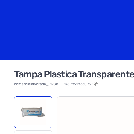
Tampa Plastica Transparent
comercialalvorada_11788
|
17898918330957