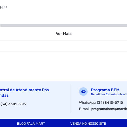
oppo
Transparente
Ver
Mais
ntral de Atendimento Pós
Programa BEM
Benefícios Exclusivos Mart
ndas
WhatsApp
:
(34) 8413-0710
:
(34) 3301-5819
E-mail
:
programabem@martin
BLOG FALA MART
VENDA NO NOSSO SITE