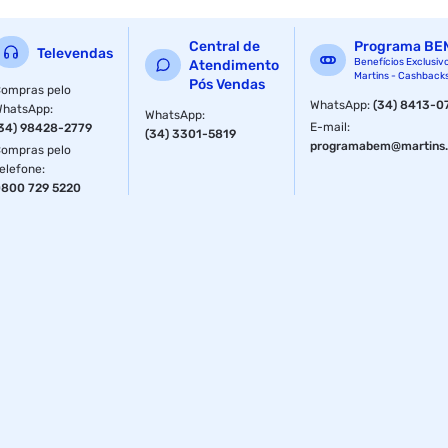
Central de
Programa BE
Televendas
Benefícios Exclusiv
Atendimento
Martins - Cashback
Pós Vendas
ompras pelo
WhatsApp
:
(34) 8413-0
WhatsApp
:
WhatsApp
:
E-mail
:
34) 98428-2779
(34) 3301-5819
programabem@martins.
ompras pelo
elefone
:
800 729 5220