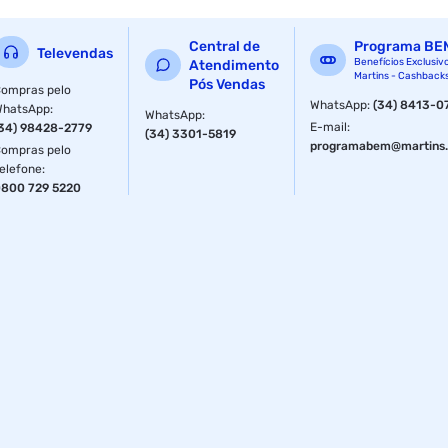
Central de
Programa BE
Televendas
Benefícios Exclusiv
Atendimento
Martins - Cashback
Pós Vendas
ompras pelo
WhatsApp
:
(34) 8413-0
WhatsApp
:
WhatsApp
:
E-mail
:
34) 98428-2779
(34) 3301-5819
programabem@martins.
ompras pelo
elefone
:
800 729 5220