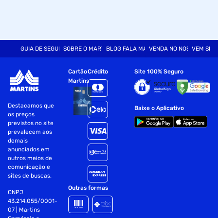
GUIA DE SEGURANÇA
SOBRE O MARTINS
BLOG FALA MART
VENDA NO NOSSO SITE
VEM SER
Cartão
Crédito
Site 100% Seguro
Martins
Destacamos que
Baixe o Aplicativo
os preços
previstos no site
prevalecem aos
demais
anunciados em
outros meios de
comunicação e
sites de buscas.
Outras formas
CNPJ
43.214.055/0001-
07 | Martins