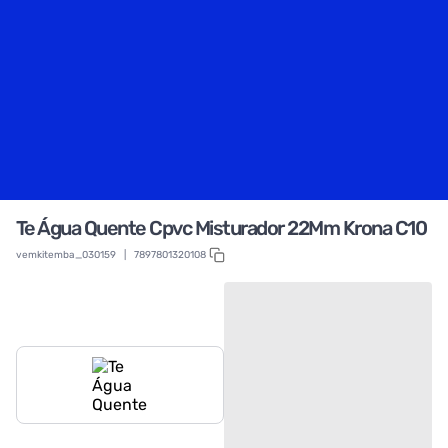
Te Água Quente Cpvc Misturador 22Mm Krona C10
vemkitemba_030159
|
7897801320108