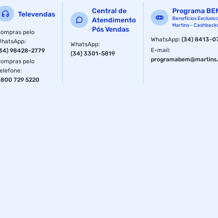
Central de
Programa BE
Televendas
Benefícios Exclusiv
Atendimento
Martins - Cashback
Pós Vendas
ompras pelo
WhatsApp
:
(34) 8413-0
WhatsApp
:
WhatsApp
:
E-mail
:
34) 98428-2779
(34) 3301-5819
programabem@martins.
ompras pelo
elefone
:
800 729 5220