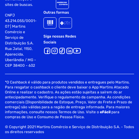
sites de buscas.
Especificações
Outras formas
CNPJ
43.214.055/0001-
Cor
Preto
07 | Martins
Comércio e
Siga nossas Redes
Serviço de
Sociais
Distribuição S.A.
Rua Jataí, 1150,
Aparecida,
Uberlândia / MG -
CEP 38400 - 632
*O Cashback é válido para produtos vendidos e entregues pelo Martins.
Para resgatar o cashback o cliente deve baixar o App Martins Atacado
Online e realizar o cadastro. As ações estão sujeitas a saírem do ar
antecipadamente. Verifique o regulamento da campanha. As condições
comerciais (Disponibilidade de Estoque, Preço, Valor do Frete e Prazo de
entrega) são válidas para a região de entrega informada. Para maiores
informações, consulte nossos Termos de Uso. Visite o
eFácil
para
compras de Uso e Consumo de Pessoa Física.
© Copyright 2021 Martins Comércio e Serviço de Distribuição S.A. - Todos
os direitos reservados