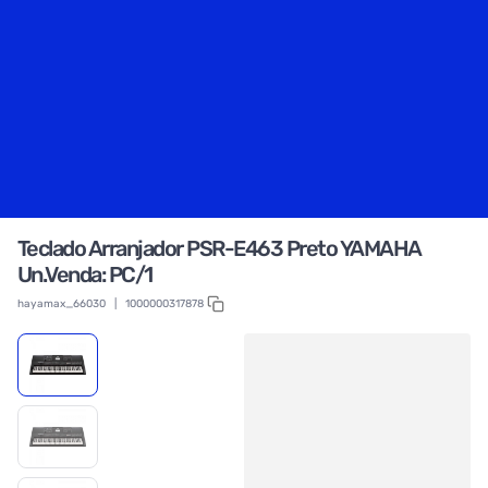
Teclado Arranjador PSR-E463 Preto YAMAHA
Un.Venda: PC/1
hayamax_66030
|
1000000317878