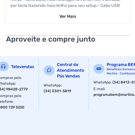
por tecla trazendo mais brilho para seu setup.- Cabo USB
Tipo C removivel para maior praticidade durante o
Ver
Mais
transporte.- Keycaps feitas com o metodo double shot
injection resultando em legendas duradouras.- Layout
ABNT2 feito especialmente para o mercado
brasileiroEspecificações:Acionamento: Mecanico Hotswap
Aproveite e compre junto
DIY: SimCOR: Laranja, Cinza e pretoFormato: 60%Design:
Carcaça altaLayout: ABNT2Conectividade: USB 2.0 Tipo
CAltura Ajustavel: SimMateriais do case: Plastico
ABSIluminação: RGB Redragon Chroma Mk.IIRollover: N-
Central de
Programa BE
Key RolloverComprimento do cabo: 1.5 mKeycaps: ABS
Televendas
Benefícios Exclusiv
Atendimento
doubleshotPeso Bruto(g) : 605Peso liquido(g) :
Martins - Cashback
Pós Vendas
502Dimensões da embalagem: 310mm(L) x 135mm(P) x
ompras pelo
WhatsApp
:
(34) 8413-0
WhatsApp
40mm(A). Garantia: 12 meses.
:
WhatsApp
:
E-mail
:
34) 98428-2779
(34) 3301-5819
programabem@martins.
ompras pelo
elefone
:
800 729 5220