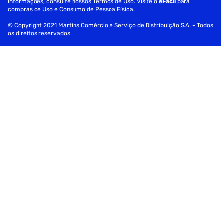
informações, consulte nossos Termos de Uso. Visite o
eFácil
para
compras de Uso e Consumo de Pessoa Física.
© Copyright 2021 Martins Comércio e Serviço de Distribuição S.A. - Todos
os direitos reservados