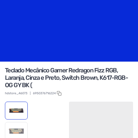
Teclado Mecânico Gamer Redragon Fizz RGB,
Laranja, Cinza e Preto, Switch Brown, K617-RGB-
OG GY BK (
hdstore_46073
|
6950376716224