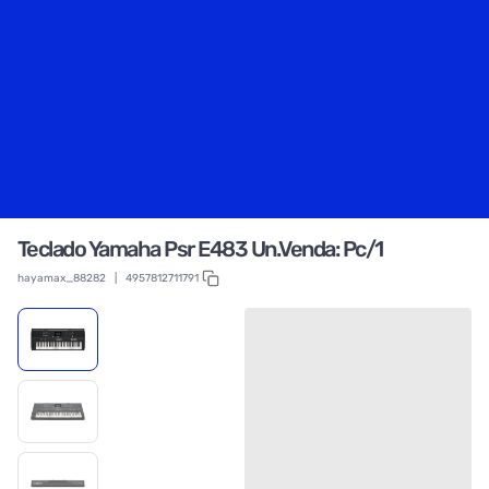
Teclado Yamaha Psr E483 Un.Venda: Pc/1
hayamax_88282
|
4957812711791