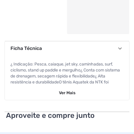
Ficha Técnica
¿ Indicação: Pesca, caiaque, jet sky, caminhadas, surf,
ciclismo, stand up paddle e mergulho¿ Conta com sistema
de drenagem, secagem rápida e flexibilidade¿ Alta
resistência e durabilidadeO tênis Aquatek da NTK foi
desenvolvido com a mais alta tecnologia, afim de
Ver
Mais
proporcionar o máximo de conforto, segurança e
performance para os seus pés.Sua fabricação em material
flexível, permite que ele se adeque perfeitamente aos mais
variados tipos de pés, através do cabedal que garante
Aproveite e compre junto
liberdade e segurança nos movimentos, além de secagem
super rápida.Ele possui um revolucionário sistema de
respiração, que mistura poliamida e poliéster com elastano,