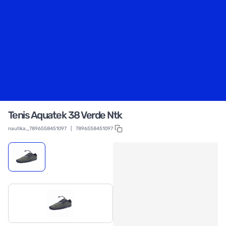
Tenis Aquatek 38 Verde Ntk
nautika_7896558451097
|
7896558451097