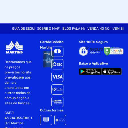
GUIA DE SEGURANÇA
SOBRE O MARTINS
BLOG FALA MART
VENDA NO NOSSO SITE
VEM SER
Cartão
Crédito
Site 100% Seguro
Martins
Destacamos que
Baixe o Aplicativo
os preços
previstos no site
prevalecem aos
demais
anunciados em
outros meios de
comunicação e
sites de buscas.
Outras formas
CNPJ
43.214.055/0001-
07 | Martins