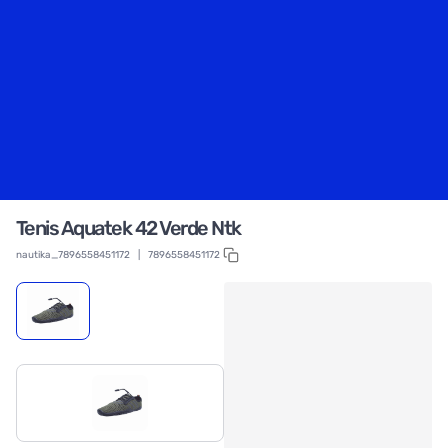
Tenis Aquatek 42 Verde Ntk
nautika_7896558451172
|
7896558451172