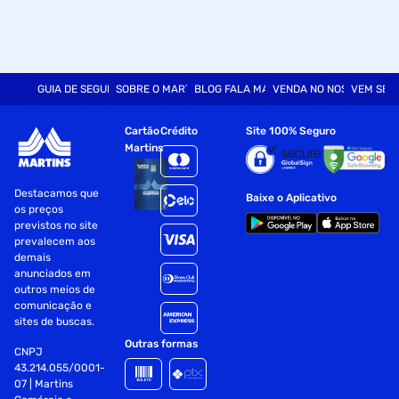
GUIA DE SEGURANÇA
SOBRE O MARTINS
BLOG FALA MART
VENDA NO NOSSO SITE
VEM SER
Cartão
Crédito
Site 100% Seguro
Martins
Destacamos que
Baixe o Aplicativo
os preços
previstos no site
prevalecem aos
demais
anunciados em
outros meios de
comunicação e
sites de buscas.
Outras formas
CNPJ
43.214.055/0001-
07 | Martins