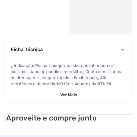
Ficha Técnica
¿ Indicação: Pesca, caiaque, jet sky, caminhadas, surf,
ciclismo, stand up paddle e mergulho¿ Conta com sistema
de drenagem, secagem rápida e flexibilidade¿ Alta
resistência e durabilidadeO tênis Aquatek da NTK foi
desenvolvido com a mais alta tecnologia, afim de
Ver
Mais
proporcionar o máximo de conforto, segurança e
performance para os seus pés.Sua fabricação em material
flexível, permite que ele se adeque perfeitamente aos mais
variados tipos de pés, através do cabedal que garante
Aproveite e compre junto
liberdade e segurança nos movimentos, além de secagem
super rápida.Ele possui um revolucionário sistema de
respiração, que mistura poliamida e poliéster com elastano,