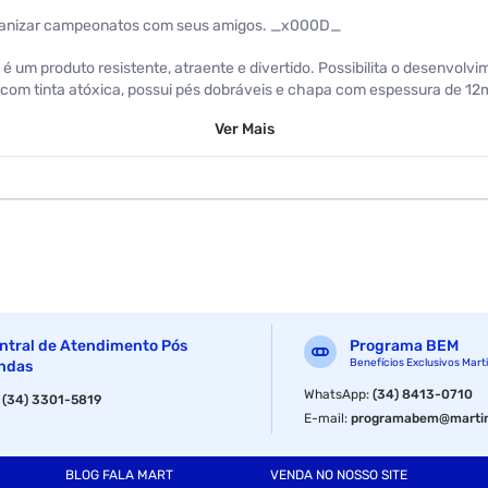
organizar campeonatos com seus amigos. _x000D_
 um produto resistente, atraente e divertido. Possibilita o desenvol
com tinta atóxica, possui pés dobráveis e chapa com espessura de 12mm
Ver
Mais
ntral de Atendimento Pós
Programa BEM
Benefícios Exclusivos Mart
ndas
WhatsApp
:
(34) 8413-0710
:
(34) 3301-5819
E-mail
:
programabem@martin
BLOG FALA MART
VENDA NO NOSSO SITE