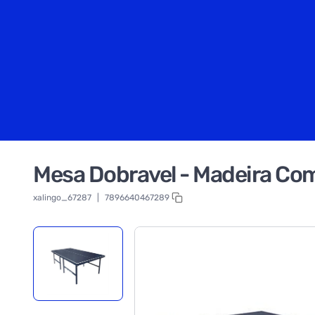
Mesa Dobravel - Madeira Co
xalingo_67287
|
7896640467289