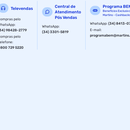
Central de
Programa BE
Televendas
Benefícios Exclusiv
Atendimento
Martins - Cashback
Pós Vendas
ompras pelo
WhatsApp
:
(34) 8413-0
WhatsApp
:
WhatsApp
:
E-mail
:
34) 98428-2779
(34) 3301-5819
programabem@martins.
ompras pelo
elefone
:
800 729 5220