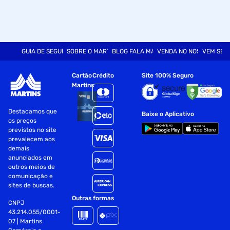
GUIA DE SEGURANÇA
SOBRE O MARTINS
BLOG FALA MART
VENDA NO NOSSO SITE
VEM SER
Cartão
Crédito
Site 100% Seguro
Martins
Destacamos que
Baixe o Aplicativo
os preços
previstos no site
prevalecem aos
demais
anunciados em
outros meios de
comunicação e
sites de buscas.
Outras formas
CNPJ
43.214.055/0001-
07 | Martins