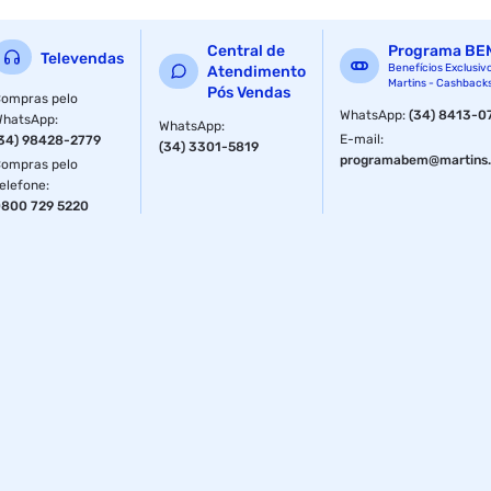
Central de
Programa BE
Televendas
Benefícios Exclusiv
Atendimento
Martins - Cashback
Pós Vendas
ompras pelo
WhatsApp
:
(34) 8413-0
WhatsApp
:
WhatsApp
:
E-mail
:
34) 98428-2779
(34) 3301-5819
programabem@martins.
ompras pelo
elefone
:
800 729 5220