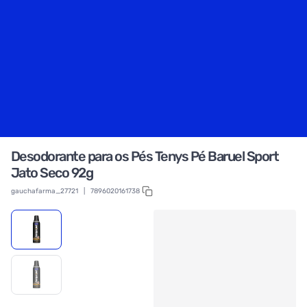
Desodorante para os Pés Tenys Pé Baruel Sport
Jato Seco 92g
gauchafarma_27721
|
7896020161738