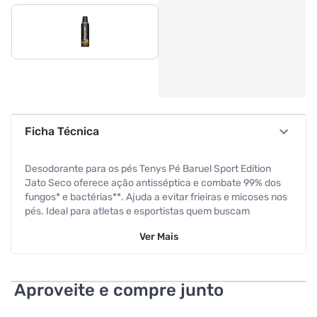
Ficha Técnica
Desodorante para os pés Tenys Pé Baruel Sport Edition
Jato Seco oferece ação antisséptica e combate 99% dos
fungos* e bactérias**. Ajuda a evitar frieiras e micoses nos
pés. Ideal para atletas e esportistas quem buscam
proteção antes, durante e depois das atividades. Mantém
Ver
Mais
os pés sempre secos, cheirosos e protegidos com ação
desodorante, além de ajudar na conservação do calçado.
Não deixa resíduos e é fácil de aplicar. O desodorante Tenys
Pé Baruel Sport Edition Jato Seco elimina o mau odor.
Aproveite e compre junto