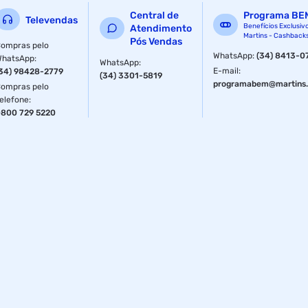
Central de
Programa BE
Televendas
Benefícios Exclusiv
Atendimento
Martins - Cashback
Pós Vendas
ompras pelo
WhatsApp
:
(34) 8413-0
WhatsApp
:
WhatsApp
:
E-mail
:
34) 98428-2779
(34) 3301-5819
programabem@martins.
ompras pelo
elefone
:
800 729 5220