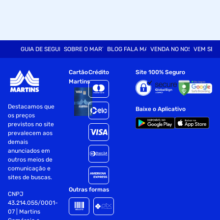
GUIA DE SEGURANÇA
SOBRE O MARTINS
BLOG FALA MART
VENDA NO NOSSO SITE
VEM SER
Cartão
Crédito
Site 100% Seguro
Martins
Destacamos que
Baixe o Aplicativo
os preços
previstos no site
prevalecem aos
demais
anunciados em
outros meios de
comunicação e
sites de buscas.
Outras formas
CNPJ
43.214.055/0001-
07 | Martins