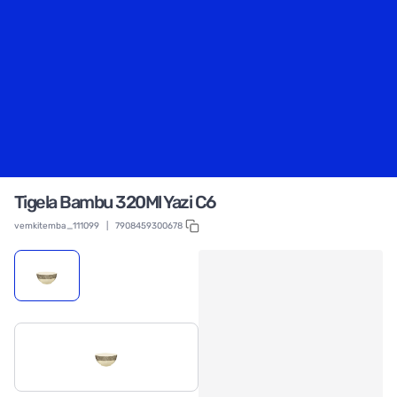
Tigela Bambu 320Ml Yazi C6
vemkitemba_111099
|
7908459300678