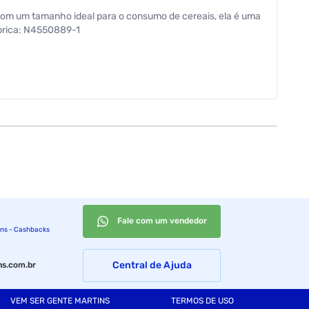
. Com um tamanho ideal para o consumo de cereais, ela é uma
ábrica: N4550889-1
Fale com um vendedor
ins - Cashbacks
Central de Ajuda
s.com.br
VEM SER GENTE MARTINS
TERMOS DE USO