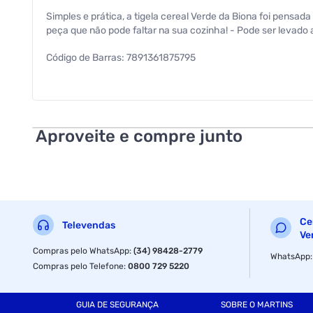
Simples e prática, a tigela cereal Verde da Biona foi pens
peça que não pode faltar na sua cozinha! - Pode ser levado
Código de Barras: 7891361875795
Dimensões: 7,5 x 14,5 x 14,5cm
Peso Líquido: 512 g
Aproveite e compre junto
Peso Bruto: 870 g
Especificações
Material
Ce
Televendas
Ve
Capacidade
Compras pelo WhatsApp
:
(34) 98428-2779
WhatsApp
Compras pelo Telefone
:
0800 729 5220
Material
GUIA DE SEGURANÇA
SOBRE O MARTINS