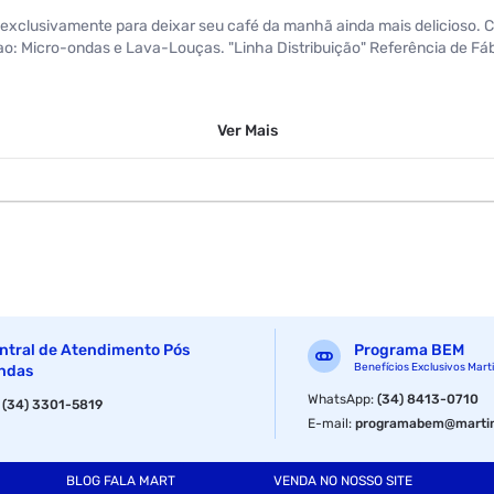
ada exclusivamente para deixar seu café da manhã ainda mais delicioso
 ao: Micro-ondas e Lava-Louças. "Linha Distribuição" Referência de F
Ver
Mais
Cerâmica
ntral de Atendimento Pós
Programa BEM
Benefícios Exclusivos Mart
ndas
600 ml
WhatsApp
:
(34) 8413-0710
:
(34) 3301-5819
E-mail
:
programabem@martin
Cerâmica
BLOG FALA MART
VENDA NO NOSSO SITE