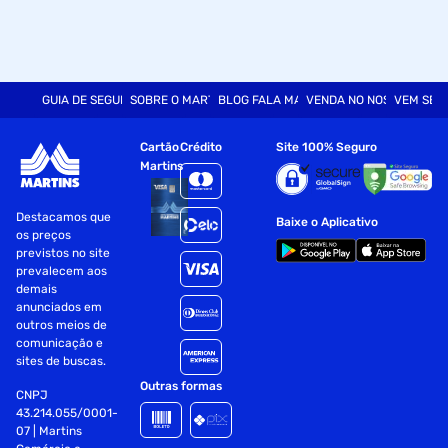
GUIA DE SEGURANÇA
SOBRE O MARTINS
BLOG FALA MART
VENDA NO NOSSO SITE
VEM SER
Cartão
Crédito
Site 100% Seguro
Martins
Destacamos que
Baixe o Aplicativo
os preços
previstos no site
prevalecem aos
demais
anunciados em
outros meios de
comunicação e
sites de buscas.
Outras formas
CNPJ
43.214.055/0001-
07 | Martins