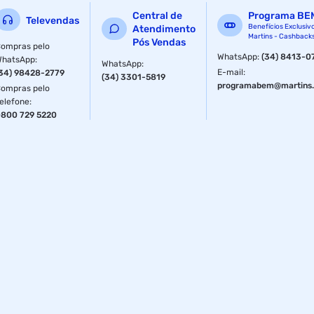
Tipo
Analógico
Central de
Programa BE
Televendas
Benefícios Exclusiv
Atendimento
Martins - Cashback
Pós Vendas
ompras pelo
WhatsApp
:
(34) 8413-0
WhatsApp
:
WhatsApp
:
E-mail
:
34) 98428-2779
(34) 3301-5819
programabem@martins.
ompras pelo
elefone
:
800 729 5220