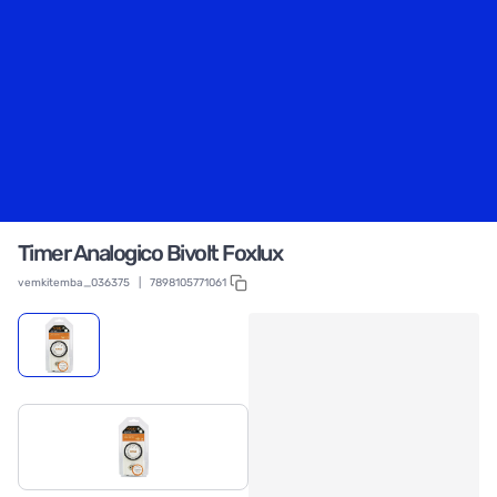
Timer Analogico Bivolt Foxlux
vemkitemba_036375
|
7898105771061