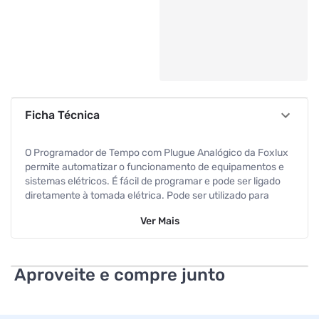
Ficha Técnica
O Programador de Tempo com Plugue Analógico da Foxlux
permite automatizar o funcionamento de equipamentos e
sistemas elétricos. É fácil de programar e pode ser ligado
diretamente à tomada elétrica. Pode ser utilizado para
automatizar sistemas de iluminação, ventilação e
Ver
Mais
aparelhos domésticos, como bebedouros e cafeteiras.
Opera em frequência de operação: 50/60 Hz. Tem potência
resistiva: 1300W em 127V / 2200W em 220V e potência
Indutiva: 250W em 127V / 500W em 220V.
Aproveite e compre junto
Especificações